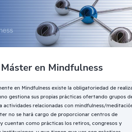
l Máster en Mindfulness
nte en Mindfulness existe la obligatoriedad de realiz
mno gestiona sus propias prácticas ofertando grupos d
 a actividades relacionadas con mindfulness/meditació
ster no se hará cargo de proporcionar centros de
o y cuentan como prácticas los retiros, congresos y
s instituciones, y que tienen que ver con prácticas