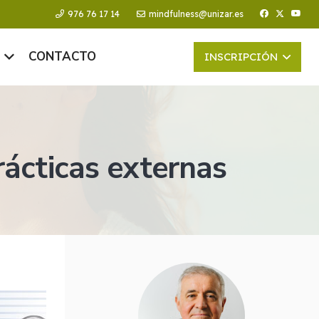
976 76 17 14
mindfulness@unizar.es
CONTACTO
INSCRIPCIÓN
rácticas externas