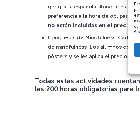
Par
geografía española. Aunque están ab
par
preferencia a la hora de ocupar las 
est
nav
no están incluidas en el precio d
con
fun
Congresos de Mindfulness. Cada dos
de mindfulness. Los alumnos del má
pósters y se les aplica el precio de 
Todas estas actividades cuentan
las 200 horas obligatorias para 