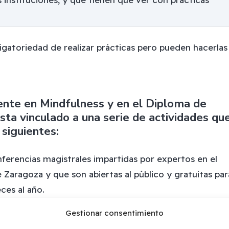
igatoriedad de realizar prácticas pero pueden hacerlas
nte en Mindfulness y en el Diploma de
sta vinculado a una serie de actividades qu
siguientes:
ferencias magistrales impartidas por expertos en el
 Zaragoza y que son abiertas al público y gratuitas par
ces al año.
as intensivas de mindfulness de diferente duración (un
Gestionar consentimiento
. Se realizan en monasterios de diferentes lugares de la