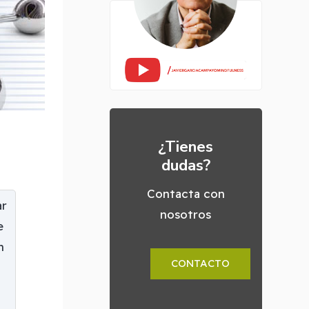
¿Tienes
dudas?
Contacta con
ar
nosotros
e
n
CONTACTO