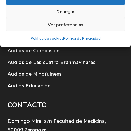
Preguntas Frecuentes
Denegar
Actividades
Ver preferencias
Vídeos
Audios de aceptación
Política de cookies
Política de Privacidad
Audios de Compasión
Audios de Las cuatro Brahmaviharas
Audios de Mindfulness
Audios Educación
CONTACTO
Domingo Miral s/n Facultad de Medicina,
50009,Zaragoza