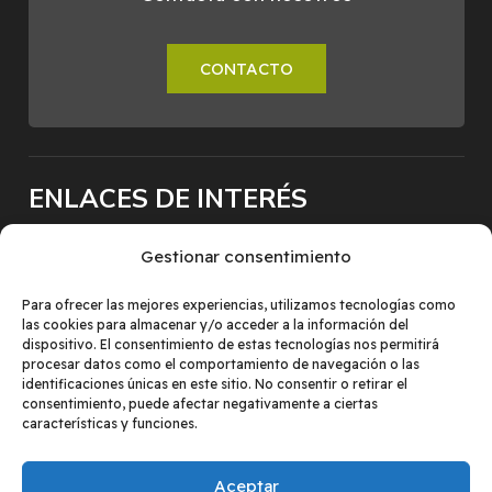
CONTACTO
ENLACES DE INTERÉS
Inscripción y Matrícula
Gestionar consentimiento
Vídeos y audios
Para ofrecer las mejores experiencias, utilizamos tecnologías como
las cookies para almacenar y/o acceder a la información del
Web Universidad de Zaragoza
dispositivo. El consentimiento de estas tecnologías nos permitirá
procesar datos como el comportamiento de navegación o las
Javier García Campayo
identificaciones únicas en este sitio. No consentir o retirar el
consentimiento, puede afectar negativamente a ciertas
características y funciones.
Aceptar