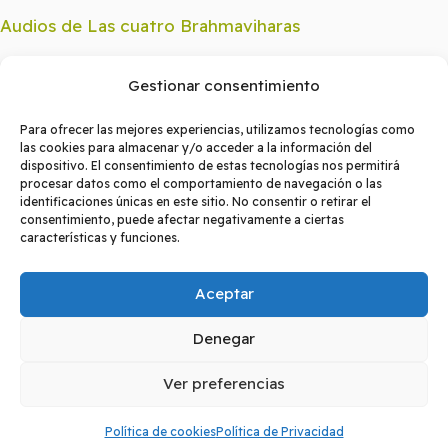
Audios de Las cuatro Brahmaviharas
Audios de Mindfulness
Gestionar consentimiento
Audios Educación
Para ofrecer las mejores experiencias, utilizamos tecnologías como
las cookies para almacenar y/o acceder a la información del
dispositivo. El consentimiento de estas tecnologías nos permitirá
INFORMACIÓN DE CONTACTO
procesar datos como el comportamiento de navegación o las
identificaciones únicas en este sitio. No consentir o retirar el
consentimiento, puede afectar negativamente a ciertas
Domingo Miral s/n Facultad de Medicina, 50009,
características y funciones.
Zaragoza
Aceptar
+976 76 17 14
mindfulness@unizar.es
Denegar
Ver preferencias
Una formación académica rigurosa y
Política de cookies
Política de Privacidad
multidisciplinar, orientada a la aplicación ética